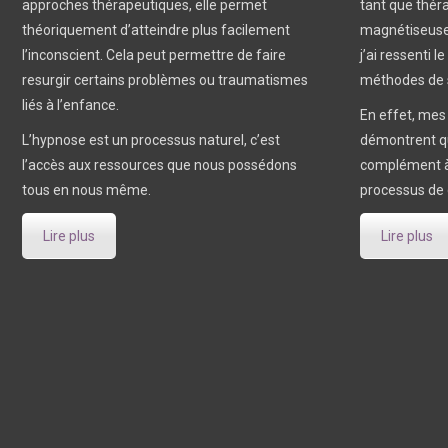
approches thérapeutiques, elle permet
tant que théra
théoriquement d’atteindre plus facilement
magnétiseuse.
l’inconscient. Cela peut permettre de faire
j’ai ressenti l
resurgir certains problèmes ou traumatismes
méthodes de s
liés à l’enfance.
En effet, mes
L’hypnose est un processus naturel, c’est
démontrent qu
l’accès aux ressources que nous possédons
complément à 
tous en nous même.
processus de 
Lire plus
Lire plus