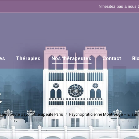
N’hésitez pas à nous 
es
Thérapies
Nos thérapeutes
Contact
Bl
Thérapeute psychothérapeute Paris
Psychopraticienne Montrouge – Elisab
Vous êtes ici :