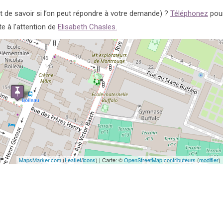
de savoir si l’on peut répondre à votre demande) ?
Téléphonez
pour
e à l’attention de
Elisabeth Chasles.
MapsMarker.com
(
Leaflet
/
icons
) | Carte: ©
OpenStreetMap contributeurs
(
modifier
)