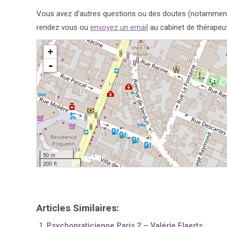
Vous avez d’autres questions ou des doutes (notamment 
rendez vous ou
envoyez un email
au cabinet de thérapeut
chargement de la carte - veuillez patienter...
+
-
50 m
200 ft
Articles Similaires:
Psychopraticienne Paris 2 – Valérie Elaerts