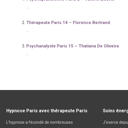
...
Thérapeute Paris 14 – Florence Bertrand
...
Psychanalyste Paris 15 – Thatiana De Oliveira
...
Hypnose Paris avec thérapeute Paris
Soins énerg
L’hypnose a fécondé de nombreuses
J’exerce dep