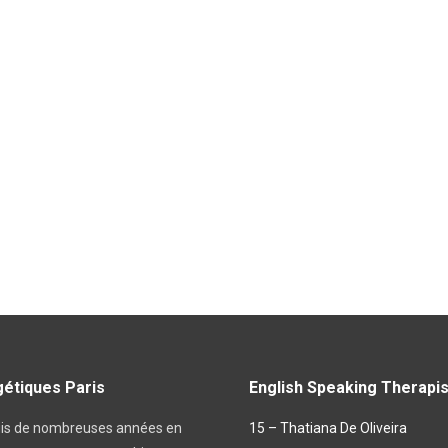
étiques Paris
English Speaking Therapis
uis de nombreuses années en
15 – Thatiana De Oliveira