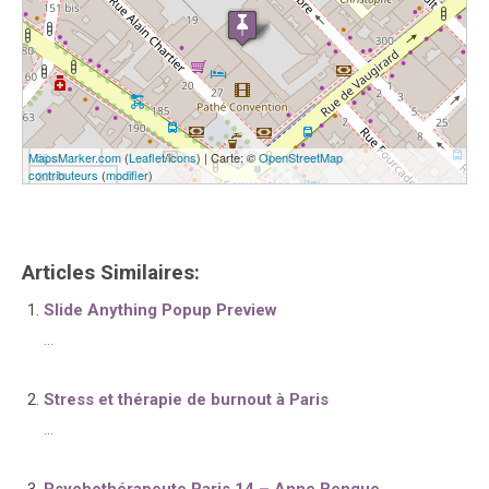
MapsMarker.com
50 m
(
Leaflet
/
icons
) | Carte: ©
OpenStreetMap
contributeurs
(
modifier
)
200 ft
Articles Similaires:
Slide Anything Popup Preview
...
Stress et thérapie de burnout à Paris
...